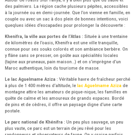
Autour de l’oasis Sidi Yahya, il y a bien plus que du sable et
des palmiers. La région cache plusieurs pépites, accessibles
à la journée ou en demi-journée. Que l’on vienne en famille, en
couple ou avec un sac à dos plein de bonnes intentions, voici
queqlues idées d’escapades pour prolonger la découverte :
Khenifra, la ville aux portes de l’Atlas :
Située à une trentaine
de kilomètres de l’oasis, Khenifra est une ville tranquille,
connue pour ses souks colorés et son ambiance berbère. On
y flâne sans se presser, on goûte aux spécialités locales
(tajine aux pruneaux, pain maison…) et on s’imprègne d’un
Maroc authentique, loin du tourisme de masse.
Le lac Aguelmame Aziza :
Véritable havre de fraîcheur perché
à plus de 1 400 mètres d’altitude, le
lac Aguelmame Aziza
de
montagne attire les amateurs de pique-nique, les familles en
quête de calme et les amoureux de grands espaces. Bordé
de pins et de cèdres, il offre un paysage digne d’une carte
postale.
Le parc national de Khénifra :
Un peu plus sauvage, un peu
plus vaste, ce parc est un terrain de jeu rêvé pour les
randonneurs et observateurs de faune. On y croise parfois