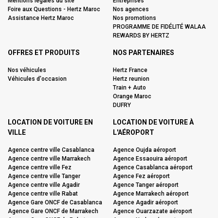
Mentions légales du site
Entreprises
Foire aux Questions - Hertz Maroc
Nos agences
Assistance Hertz Maroc
Nos promotions
PROGRAMME DE FIDÉLITÉ WALAA
REWARDS BY HERTZ
OFFRES ET PRODUITS
NOS PARTENAIRES
Nos véhicules
Hertz France
Véhicules d'occasion
Hertz reunion
Train + Auto
Orange Maroc
DUFRY
LOCATION DE VOITURE EN
LOCATION DE VOITURE À
VILLE
L'AÉROPORT
Agence centre ville Casablanca
Agence Oujda aéroport
Agence centre ville Marrakech
Agence Essaouira aéroport
Agence centre ville Fez
Agence Casablanca aéroport
Agence centre ville Tanger
Agence Fez aéroport
Agence centre ville Agadir
Agence Tanger aéroport
Agence centre ville Rabat
Agence Marrakech aéroport
Agence Gare ONCF de Casablanca
Agence Agadir aéroport
Agence Gare ONCF de Marrakech
Agence Ouarzazate aéroport