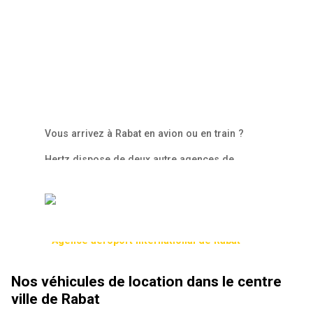
Vous arrivez à Rabat en avion ou en train ?
Hertz dispose de deux autre agences de
location de voitures dans la capitale du
royaume marocain :
-
Agence gare de Rabat
-
Agence aéroport international de Rabat
Nos véhicules de location dans le centre
ville de Rabat