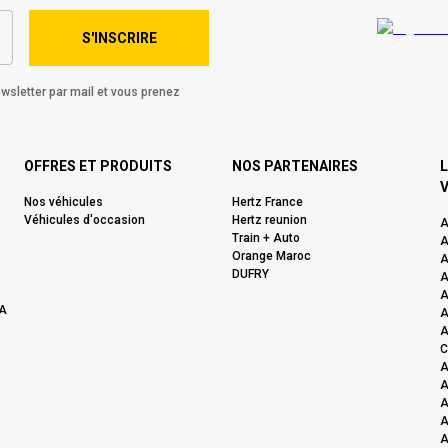
S'INSCRIRE
wsletter par mail et vous prenez
OFFRES ET PRODUITS
NOS PARTENAIRES
L
V
Nos véhicules
Hertz France
Véhicules d'occasion
Hertz reunion
A
Train + Auto
A
Orange Maroc
A
DUFRY
A
A
A
A
A
C
A
A
A
A
A