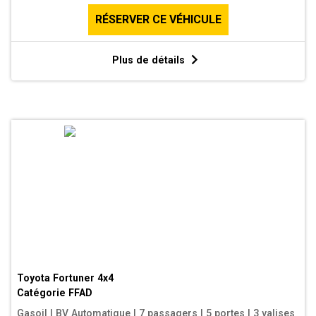
RÉSERVER CE VÉHICULE
Plus de détails
Toyota Fortuner 4x4
Catégorie
FFAD
Gasoil
|
BV Automatique
|
7 passagers
|
5 portes
|
3 valises