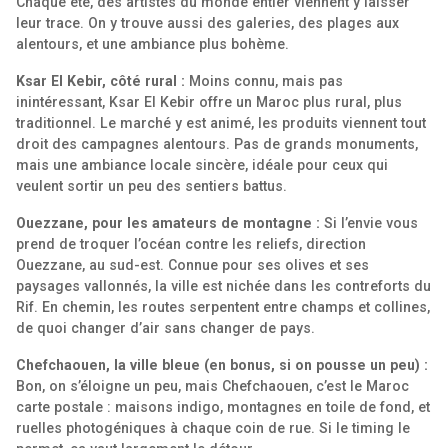
Chaque été, des artistes du monde entier viennent y laisser
leur trace. On y trouve aussi des galeries, des plages aux
alentours, et une ambiance plus bohème.
Ksar El Kebir, côté rural :
Moins connu, mais pas
inintéressant, Ksar El Kebir offre un Maroc plus rural, plus
traditionnel. Le marché y est animé, les produits viennent tout
droit des campagnes alentours. Pas de grands monuments,
mais une ambiance locale sincère, idéale pour ceux qui
veulent sortir un peu des sentiers battus.
Ouezzane, pour les amateurs de montagne :
Si l’envie vous
prend de troquer l’océan contre les reliefs, direction
Ouezzane, au sud-est. Connue pour ses olives et ses
paysages vallonnés, la ville est nichée dans les contreforts du
Rif. En chemin, les routes serpentent entre champs et collines,
de quoi changer d’air sans changer de pays.
Chefchaouen, la ville bleue (en bonus, si on pousse un peu) :
Bon, on s’éloigne un peu, mais Chefchaouen, c’est le Maroc
carte postale : maisons indigo, montagnes en toile de fond, et
ruelles photogéniques à chaque coin de rue. Si le timing le