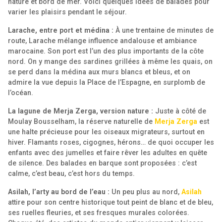
nature et bord de mer. Voici quelques idées de balades pour
varier les plaisirs pendant le séjour.
Larache, entre port et médina :
À une trentaine de minutes de
route, Larache mélange influence andalouse et ambiance
marocaine. Son port est l’un des plus importants de la côte
nord. On y mange des sardines grillées à même les quais, on
se perd dans la médina aux murs blancs et bleus, et on
admire la vue depuis la Place de l’Espagne, en surplomb de
l’océan.
La lagune de Merja Zerga, version nature :
Juste à côté de
Moulay Bousselham, la réserve naturelle de
Merja Zerga
est
une halte précieuse pour les oiseaux migrateurs, surtout en
hiver. Flamants roses, cigognes, hérons… de quoi occuper les
enfants avec des jumelles et faire rêver les adultes en quête
de silence. Des balades en barque sont proposées : c’est
calme, c’est beau, c’est hors du temps.
Asilah, l’arty au bord de l’eau :
Un peu plus au nord,
Asilah
attire pour son centre historique tout peint de blanc et de bleu,
ses ruelles fleuries, et ses fresques murales colorées.