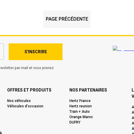
PAGE PRÉCÉDENTE
S'INSCRIRE
wsletter par mail et vous prenez
OFFRES ET PRODUITS
NOS PARTENAIRES
L
V
Nos véhicules
Hertz France
Véhicules d'occasion
Hertz reunion
A
Train + Auto
A
Orange Maroc
A
DUFRY
A
A
A