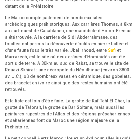
datant de la Préhistoire.
Le Maroc compte justement de nombreux sites
archéologiques préhistoriques. Aux carrières Thomas, à 8km
au sud-ouest de Casablanca, une mandibule d’Homo-Erectus
a été trouvée. A la carrière de Sidi Abderrahmane, des
fouilles ont permis la découverte d'outils en pierre taillée et
d'une faune fossile très variée. Jbel Irhoud, entre
Safi
et
Marrakech, est le site où deux crânes d’Hominidés ont été
sortis de terre. A 30km au sud de Rabat, se trouve le site de
Rouazi Skhirat : une nécropole du Néolithique (environ 3800
av. J.C.), où de nombreux vases en céramique, des gobelets,
des bracelet en ivoire ainsi que des restes humains ont été
retrouvés.
Et la liste est loin d'être finie. La grotte de Kaf Taht El Ghar, la
grotte de Taforalt, la grotte de Dar Soltane, mais aussi les
peintures rupestres de l'Atlas et des régions présahariennes
et sahariennes font du Maroc une région majeure de la
Préhistoire.
Le petit conseil Hertz Maroc : louez un 4x4 pour aller jusqu'à