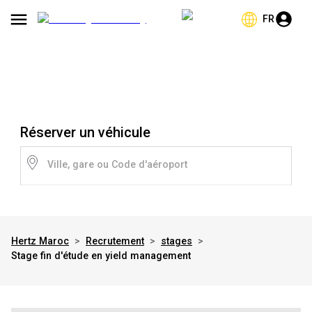
FR
Réserver un véhicule
Ville, gare ou Code d'aéroport
Hertz Maroc
>
Recrutement
>
stages
>
Stage fin d'étude en yield management