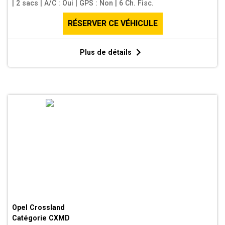
|
2 sacs
|
A/C : Oui
|
GPS : Non
|
6 Ch. Fisc.
RÉSERVER CE VÉHICULE
Plus de détails
Opel Crossland
Catégorie
CXMD