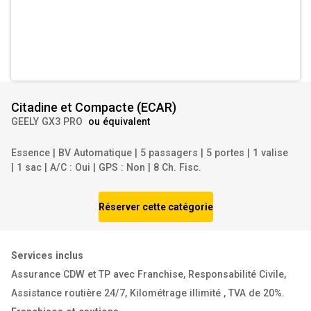
Citadine et Compacte
(
ECAR
)
GEELY GX3 PRO
ou équivalent
Essence
|
BV Automatique
|
5 passagers
|
5 portes
|
1 valise
|
1 sac
|
A/C : Oui
|
GPS : Non
|
8 Ch. Fisc.
Réserver cette catégorie
Services inclus
Assurance CDW et TP avec Franchise
,
Responsabilité Civile
,
Assistance routière 24/7
,
Kilométrage illimité
,
TVA de 20%
.