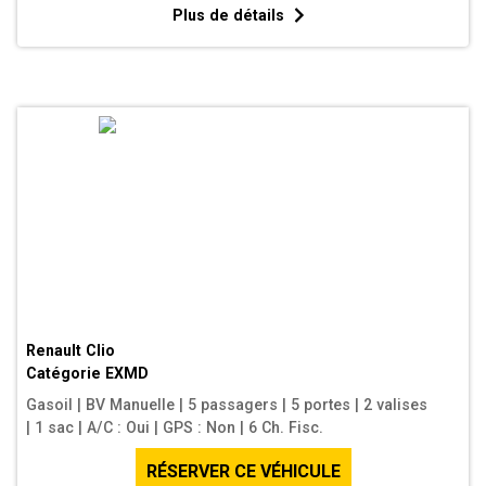
Plus de détails
Renault Clio
Catégorie
EXMD
Gasoil
|
BV Manuelle
|
5 passagers
|
5 portes
|
2 valises
|
1 sac
|
A/C : Oui
|
GPS : Non
|
6 Ch. Fisc.
RÉSERVER CE VÉHICULE