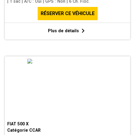
|
1 sac
|
A/C : Oui
|
GPS : Non
|
6 Ch. Fisc.
RÉSERVER CE VÉHICULE
Plus de détails
FIAT 500 X
Catégorie
CCAR