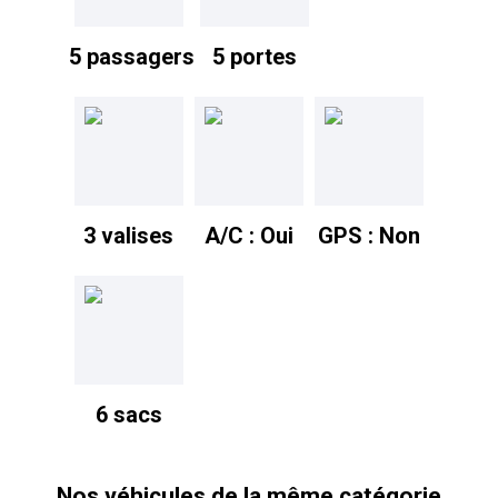
5 passagers
5 portes
3 valises
A/C : Oui
GPS : Non
6 sacs
Nos véhicules de la même catégorie