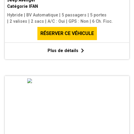
Jeep Avenger
Catégorie
IFAN
Hybride
|
BV Automatique
|
5 passagers
|
5 portes
|
2 valises
|
2 sacs
|
A/C : Oui
|
GPS : Non
|
6 Ch. Fisc.
RÉSERVER CE VÉHICULE
Plus de détails