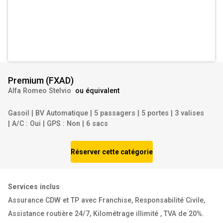
Premium
(
FXAD
)
Alfa Romeo Stelvio
ou équivalent
Gasoil
|
BV Automatique
|
5 passagers
|
5 portes
|
3 valises
|
A/C : Oui
|
GPS : Non
|
6 sacs
Réserver cette catégorie
Services inclus
Assurance CDW et TP avec Franchise
,
Responsabilité Civile
,
Assistance routière 24/7
,
Kilométrage illimité
,
TVA de 20%
.