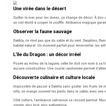
Une virée dans le désert
Quitter la mer pour les dunes, ça change de décor. À dos d
un ciel étoilé à couper le souffle. Ambiance magique gar
Observer la faune sauvage
Dakhla, ce n’est pas que du sable et du vent. Dauphins, f
habitat naturel. Un moment parfait pour émerveiller les en
L’île du Dragon : un décor irréel
Posée au milieu de la lagune, cette île doit son nom à sa f
aucune construction. Une courte randonnée permet d’attei
Découverte culinaire et culture locale
Impossible de passer à Dakhla sans goûter ses fruits de mer.
ville, on mange souvent les pieds dans le sable, avec une 
Côté culture, l’ambiance sahraouie se ressent partout. Mus
simple, plus brut, plus authentique.