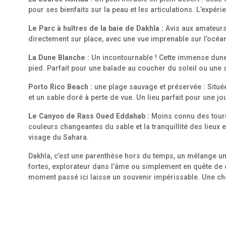
pour ses bienfaits sur la peau et les articulations. L’expér
Le Parc à huîtres de la baie de Dakhla :
Avis aux amateurs 
directement sur place, avec une vue imprenable sur l’océa
La Dune Blanche :
Un incontournable ! Cette immense dune, p
pied. Parfait pour une balade au coucher du soleil ou un
Porto Rico Beach :
une plage sauvage et préservée : Située 
et un sable doré à perte de vue. Un lieu parfait pour une 
Le Canyon de Rass Oued Eddahab :
Moins connu des touris
couleurs changeantes du sable et la tranquillité des lieux
visage du Sahara.
Dakhla, c’est une parenthèse hors du temps, un mélange un
fortes, explorateur dans l’âme ou simplement en quête de c
moment passé ici laisse un souvenir impérissable. Une chose