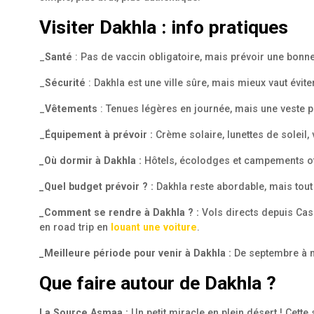
Visiter Dakhla : info pratiques
_
Santé
: Pas de vaccin obligatoire, mais prévoir une bonn
_
Sécurité
: Dakhla est une ville sûre, mais mieux vaut évit
_
Vêtements
: Tenues légères en journée, mais une veste po
_
Équipement à prévoir :
Crème solaire, lunettes de soleil,
_Où dormir à Dakhla :
Hôtels, écolodges et campements off
_Quel budget prévoir ?
:
Dakhla reste abordable, mais tout
_Comment se rendre à Dakhla ? :
Vols directs depuis Casa
en road trip en
louant une voiture
.
_Meilleure période pour venir à Dakhla :
De septembre à ma
Que faire autour de Dakhla ?
La Source Asmaa :
Un petit miracle en plein désert ! Cette