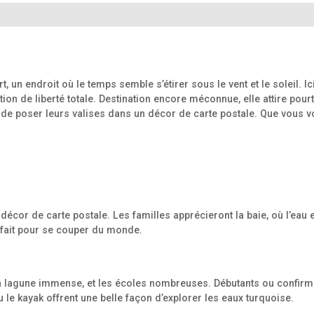
, un endroit où le temps semble s’étirer sous le vent et le soleil.
tion de liberté totale. Destination encore méconnue, elle attire pou
 de poser leurs valises dans un décor de carte postale. Que vous vo
écor de carte postale. Les familles apprécieront la baie, où l’eau 
arfait pour se couper du monde.
t, la lagune immense, et les écoles nombreuses. Débutants ou confir
ou le kayak offrent une belle façon d’explorer les eaux turquoise.