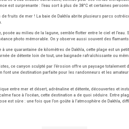
ience est surprenante : l’eau sort à plus de 38°C et certaines person
de fruits de mer ! La baie de Dakhla abrite plusieurs parcs ostréico
n.
osée au milieu de la lagune, semble flotter entre le ciel et l’eau.
e séance photo mémorable. On y observe aussi souvent des flamants
à une quarantaine de kilomètres de Dakhla, cette plage est un petit 
journée de détente loin de tout, une baignade rafraîchissante ou mêm
tes, ce canyon sculpté par l’érosion offre un paysage totalement d
 en font une destination parfaite pour les randonneurs et les amate
ique entre mer et désert, adrénaline et détente, découvertes et i
alme face à l’océan, cette destination a de quoi séduire. Entre plag
 est sûre : une fois que l’on goûte à l’atmosphère de Dakhla, diffic