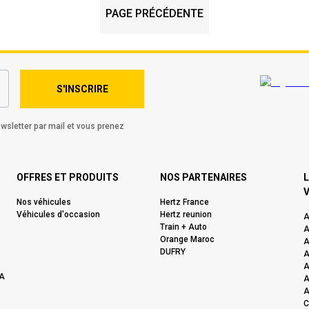
PAGE PRÉCÉDENTE
S'INSCRIRE
wsletter par mail et vous prenez
OFFRES ET PRODUITS
NOS PARTENAIRES
L
V
Nos véhicules
Hertz France
Véhicules d'occasion
Hertz reunion
A
Train + Auto
A
Orange Maroc
A
DUFRY
A
A
A
A
A
C