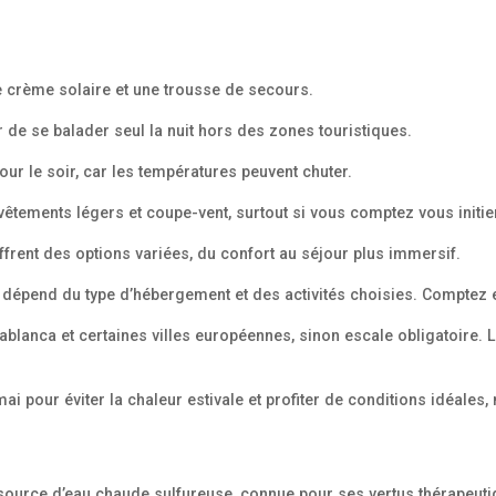
e crème solaire et une trousse de secours.
er de se balader seul la nuit hors des zones touristiques.
ur le soir, car les températures peuvent chuter.
 vêtements légers et coupe-vent, surtout si vous comptez vous initier
rent des options variées, du confort au séjour plus immersif.
 dépend du type d’hébergement et des activités choisies. Comptez en
blanca et certaines villes européennes, sinon escale obligatoire. 
i pour éviter la chaleur estivale et profiter de conditions idéales
 source d’eau chaude sulfureuse, connue pour ses vertus thérapeutiqu