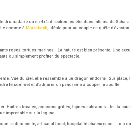
e dromadaire ou en 4x4, direction les étendues infinies du Sahara. 
antie comme à
Marrakech
, idéale pour un couple en quête d’évasion
lamants roses, tortues marines… La nature est bien présente. Une ex
fants ou simplement profiter du spectacle.
orme. Vue du ciel, elle ressemble à un dragon endormi. Sur place, le 
ndre le sommet et d’admirer un panorama à couper le souffle.
 Huitres locales, poissons grillés, tajines sahraouis… Ici, la cuisin
vue imprenable sur la lagune.
ique traditionnelle, artisanat local, hospitalité chaleureuse… Loin